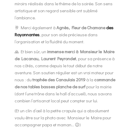
miroirs réalisés dans le thème de la soirée. Son sens
artistique et son regard sensible ont sublimé
l’ambiance.
🥂 Merci également à
Agnès, Fleur de Chamane
des
Rayonnantes
, pour son aide précieuse dans
l’organisation et la fluidité du moment.
🙏 Et bien sûr, un
immense merci à Monsieur le Maire
de Lacanau, Laurent Peyrondet
, pour sa présence à
nos côtés, comme depuis le tout début de notre
aventure. Son soutien régulier est un vrai moteur pour
nous : du
trophée des Canaulais 2019
à la
commande
de nos tables basses planche de surf
pour la mairie
(dont l’une trône dans le hall d’accueil), nous savons
combien l’artisanat local peut compter sur lui.
(Et un clin d’œil à la petite crapule qui a absolument
voulu être sur la photo avec Monsieur le Maire pour
accompagner papa et maman… 😉)