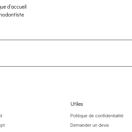
Restaurants
ue d’accueil
Salles de sport
thodontiste
Salons de coiffure /
Instituts de beauté
Utiles
l
Politique de confidentialité
pt
Demander un devis