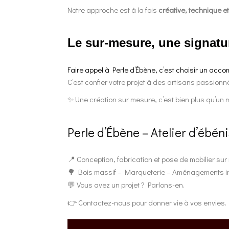
Notre approche est à la fois
créative, technique e
Le sur-mesure, une signatu
Faire appel à Perle d’Ébène, c’est choisir un acc
C’est confier votre projet à des artisans passionn
Une création sur mesure, c’est bien plus qu’un m
✨
Perle d’Ébène – Atelier d’ébé
Conception, fabrication et pose de mobilier su
📍
Bois massif – Marqueterie – Aménagements in
🌳
Vous avez un projet ? Parlons-en.
💬
Contactez-nous
pour donner vie à vos envies.
👉