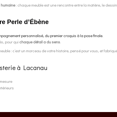
t humaine
: chaque meuble est une rencontre entre la matière, le dessin et 
re Perle d’Ébène
ompagnement personnalisé, du premier croquis à la pose finale.
és, pour qui
chaque détail a du sens
.
euble : c’est un morceau de votre histoire, pensé pour vous, et fabriqué
nisterie à Lacanau
r mesure
térieurs