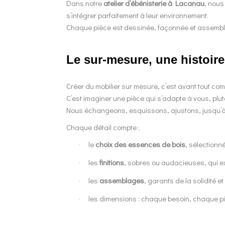
Dans notre
atelier d’ébénisterie à Lacanau
, nous
s’intégrer parfaitement à leur environnement.
Chaque pièce est dessinée, façonnée et assemblée
Le sur-mesure, une histoir
Créer du mobilier sur mesure, c’est avant tout co
C’est imaginer une pièce qui s’adapte à vous, plutô
Nous échangeons, esquissons, ajustons, jusqu’à tr
Chaque détail compte :
le
choix des essences de bois
, sélectionn
·
les
finitions
, sobres ou audacieuses, qui ex
·
les
assemblages
, garants de la solidité 
·
les dimensions : chaque besoin, chaque pi
·