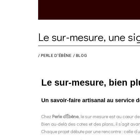
Le sur-mesure, une si
/
PERLE D'ÉBÈNE
BLOG
Le sur-mesure, bien p
Un savoir-faire artisanal au service 
Chez
Perle d’Ébène
, le sur-mesure est au cœur de 
Bien au-delà des cotes et des plans, il s’agit avan
Chaque projet débute par une rencontre : celle d’u