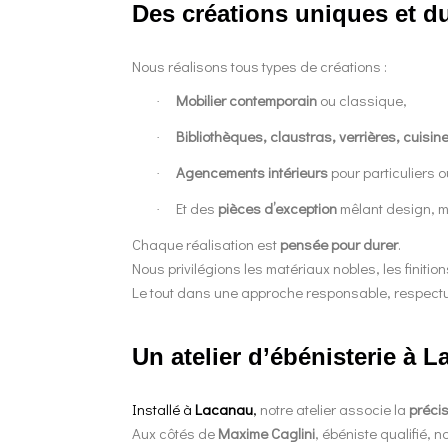
Des créations uniques et d
Nous réalisons tous types de créations :
Mobilier contemporain
ou classique,
·
Bibliothèques, claustras, verrières, cuisin
·
Agencements intérieurs
pour particuliers 
·
Et des
pièces d’exception
mêlant design, ma
·
Chaque réalisation est
pensée pour durer
.
Nous privilégions les matériaux nobles, les finiti
Le tout dans une approche responsable, respectu
Un atelier d’ébénisterie à 
Installé à
Lacanau
,
notre atelier associe la
précis
Aux côtés de
Maxime Caglini
, ébéniste qualifié,