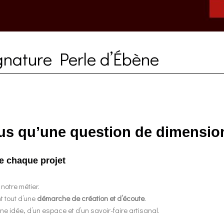
gnature Perle d’Ébène
lus qu’une question de dimensio
de chaque projet
notre métier.
t tout d’une
démarche de création et d’écoute
.
ne idée, d’un espace et d’un savoir-faire artisanal.