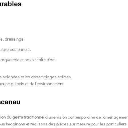
urables
es, dressings
,
ou professionnels,
rqueterie et savoir-faire d’art.
ons soignées et les assemblages solides.
euse du bois et de l’environnement.
Lacanau
ion du geste traditionnel
à une vision contemporaine de l’aménagement 
 nous imaginons et réalisons des pièces sur mesure pour les particulier