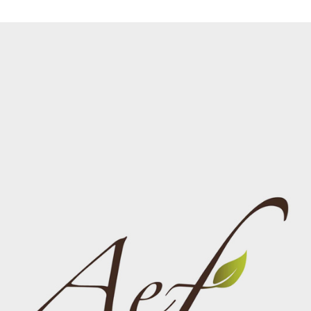
Restaurants
Salles de sport
Salons de coiffure /
Instituts de beauté