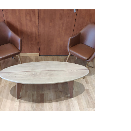
COLLECTIVITÉS
Table basse planche de surf chêne et
sipo
Découvrir