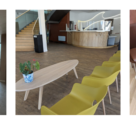
Restaurants
Salles de sport
Salons de coiffure /
Instituts de beauté
COLLECTIVITÉS
PROFESSIONNELS
Table planche de surf chêne et noyer
Découvrir