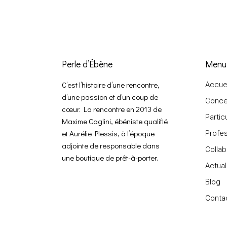
Perle d’Ébène
Menu
C’est l’histoire d’une rencontre,
Accuei
d’une passion et d’un coup de
Conce
cœur. La rencontre en 2013 de
Partic
Maxime Caglini, ébéniste qualifié
et Aurélie Plessis, à l’époque
Profes
adjointe de responsable dans
Collab
une boutique de prêt-à-porter.
Actual
Blog
Conta