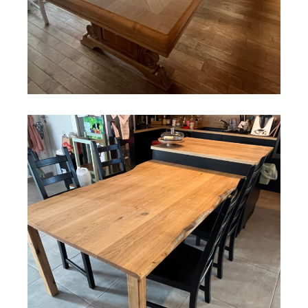
SALON
Restauration du placage d’une table
Découvrir
CUISINE
SALON
Table à rallonges en chêne et stratifié