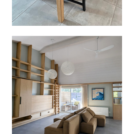
Découvrir
COLLABORATIONS
SALON
Bibliothèque meuble TV, bar et banquette
Découvrir