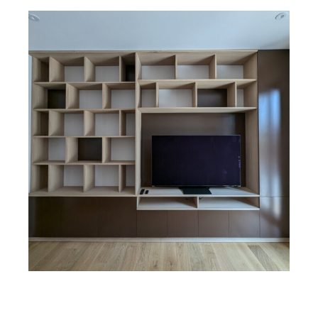
SALON
Bibliothèque meuble tv en chêne et mdf
laqué
Découvrir