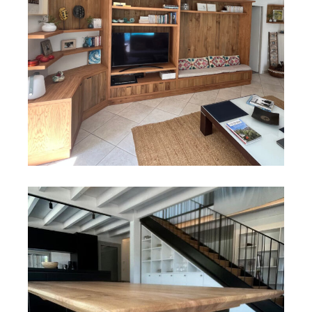
SALON
Meuble télé, banquette et étagères en
chêne
Découvrir