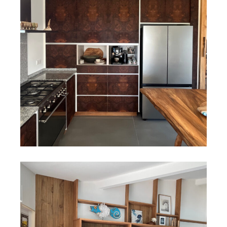
CUISINE
SALON
Relooking de cuisine avec la loupe de
noyer
Découvrir