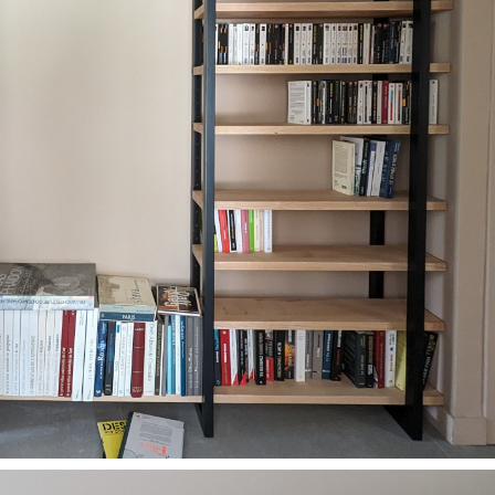
Restaurants
Salles de sport
Salons de coiffure /
Instituts de beauté