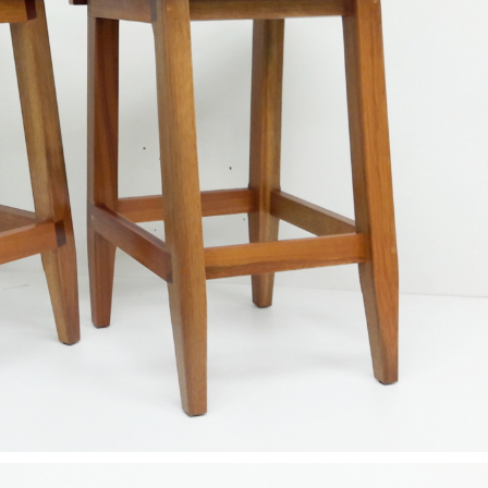
Restaurants
Salles de sport
Salons de coiffure /
Instituts de beauté